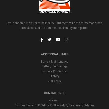
Perusahaan distributor terbaik di industri otomotif dengan memasarkan
produk berkualitas dan memberikan layanan prima.
ADDITIONAL LINKS
Battery Maintenance
Battery Technology
Process Production
History
Visi & Misi
CONTACT INFO
Alamat :
Taman Tekno BSD Sektor XI Blok A-1/7, Tangerang Selatan