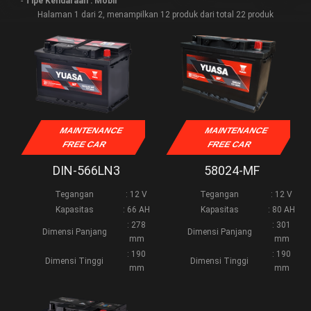
-
Tipe Kendaraan : Mobil
Halaman 1 dari 2, menampilkan 12 produk dari total 22 produk
MAINTENANCE
MAINTENANCE
FREE CAR
FREE CAR
DIN-566LN3
58024-MF
Tegangan
: 12 V
Tegangan
: 12 V
Kapasitas
: 66 AH
Kapasitas
: 80 AH
: 278
: 301
Dimensi Panjang
Dimensi Panjang
mm
mm
: 190
: 190
Dimensi Tinggi
Dimensi Tinggi
mm
mm